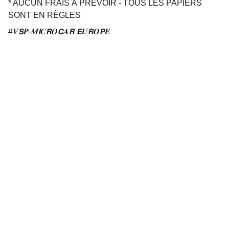
* AUCUN FRAIS À PRÉVOIR - TOUS LES PAPIERS
SONT EN RÈGLES
#𝑽𝙎𝑷-𝑴𝙄𝑪𝙍𝑶𝘾𝑨𝙍 𝙀𝑼𝙍𝑶𝙋𝑬
Contact
Nous sommes là pour vous aider.
SUIVEZ-NOUS
contact@vspmicrocareu.com
+49 1512 9629284