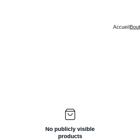
Z DE RÉDUCTIONS EXCEPTIONNELLES SUR NOS VOITURES SANS
Accueil
Bout
No publicly visible
products