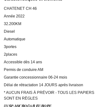
CHATENET CH 46
Année 2022
32.200KM
Diesel
Automatique
3portes
2places
Accessible dès 14 ans
Permis de conduire AM
Garantie concessionnaire 06-24 mois
Délai de rétractation 14 JOURS après livraison
* AUCUN FRAIS À PRÉVOIR - TOUS LES PAPIERS
SONT EN RÈGLES
#𝑽𝙎𝑷-𝑴𝙄𝑪𝙍𝑶𝘾𝑨𝙍 𝙀𝑼𝙍𝑶𝙋𝑬