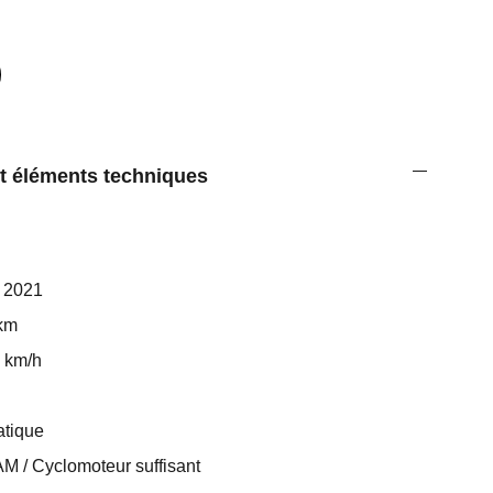
et éléments techniques
: 2021
 km
5 km/h
atique
AM / Cyclomoteur suffisant