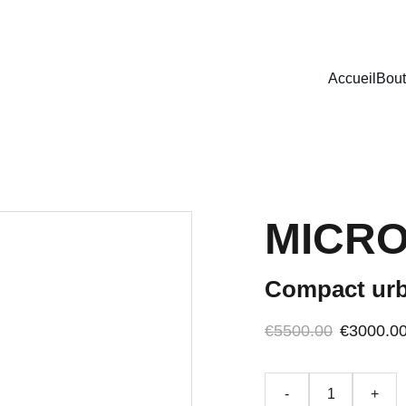
Z DE RÉDUCTIONS EXCEPTIONNELLES SUR NOS VOITURES SANS
Accueil
Bout
MICRO
Compact urb
€5500.00
€3000.0
-
+