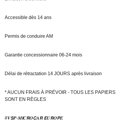
Accessible dès 14 ans
Permis de conduire AM
Garantie concessionnaire 06-24 mois
Délai de rétractation 14 JOURS après livraison
* AUCUN FRAIS À PRÉVOIR - TOUS LES PAPIERS
SONT EN RÈGLES
#𝑽𝙎𝑷-𝑴𝙄𝑪𝙍𝑶𝘾𝑨𝙍 𝙀𝑼𝙍𝑶𝙋𝑬